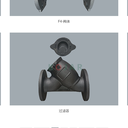
F4-阀体
过滤器