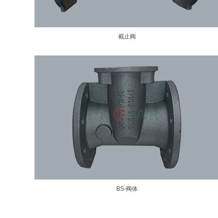
截止阀
BS-阀体