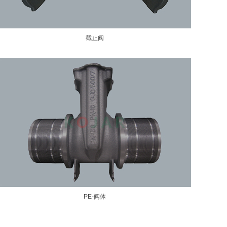
截止阀
PE-阀体